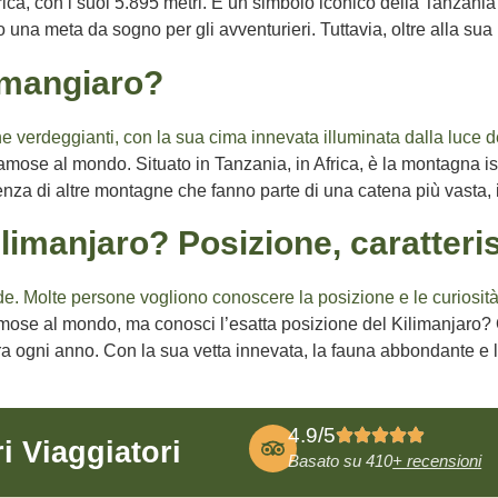
ica, con i suoi 5.895 metri. È un simbolo iconico della Tanzania 
una meta da sogno per gli avventurieri. Tuttavia, oltre alla sua 
limangiaro?
mose al mondo. Situato in Tanzania, in Africa, è la montagna isol
nza di altre montagne che fanno parte di una catena più vasta, il
ilimanjaro? Posizione, caratteris
mose al mondo, ma conosci l’esatta posizione del Kilimanjaro? 
ra ogni anno. Con la sua vetta innevata, la fauna abbondante e la 
4.9/5
i Viaggiatori
Basato su 410
+ recensioni