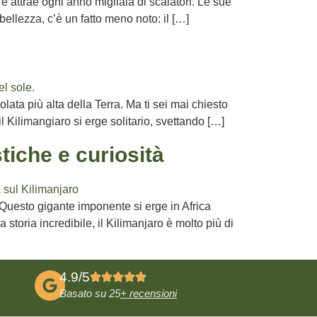
e attrae ogni anno migliaia di scalatori. Le sue
bellezza, c’è un fatto meno noto: il […]
ata più alta della Terra. Ma ti sei mai chiesto
 Kilimangiaro si erge solitario, svettando […]
tiche e curiosità
Questo gigante imponente si erge in Africa
storia incredibile, il Kilimanjaro è molto più di
4.9/5
Basato su 25
+ recensioni