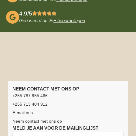
4.9/5
Gebaseerd op 25
+ beoordelingen
SNELLE
TANZANIA
NATIONALE
REISINFORMATIE
NEEM CONTACT MET ONS OP
LINKS
REIZEN
PARKEN
Beste
Safarichauffeurs
+255 787 955 466
Home
Vacatures
Tanzania
Huwelijksreis
Serengeti
Arusha
reistijd
of gidsen
+255 713 404 912
Safari
Tanzania +
nationaal
nationaal
voor
Safari-
Reisverzekering
E-mail ons
Zanzibar
park
park
Tanzania
ervaringen
Beklim
Zanzibar
Neem contact met ons op
Kilimanjaro
Tanzania
Nationaal
Nationaal
Weer in
MELD JE AAN VOOR DE MAILINGLIJST
Neem
&
Park
Park