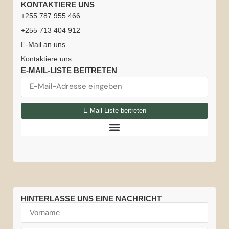
KONTAKTIERE UNS
Startseite
Karriere
TOUREN
Serengeti-
Arusha-
Beste
Safari-
+255 787 955 466
Tansania-
Tansania +
Nationalpark
Nationalpark
Reisezeit
Fahrer
Safari-
+255 713 404 912
Safari
Sansibar
für
oder -
Erlebnisse
Ngorongoro-
Lake-
E-Mail an uns
Flitterwochen
Tansania
Guides
Kilimandscharo
Krater-
Manyara-
Kontaktiere uns
Kontaktiere
besteigen
Tansania
Nationalpark
Nationalpark
Tansania
Sansibar-
E-MAIL-LISTE BEITRETEN
uns
&
Wetter
Reiseversicherung
Tansania
Tarangire-
Amboseli-
Über
Sansibar
Ballon-
Nationalpark
Nationalpark
Safari-
uns
E-Mail-Liste beitreten
Safari
Große
Fahrzeuge
Gnuwanderung
HINTERLASSE UNS EINE NACHRICHT