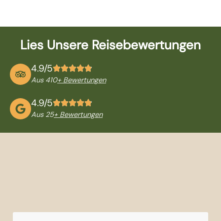
Lies Unsere Reisebewertungen
4.9/5
Aus 410
+ Bewertungen
4.9/5
Aus 25
+ Bewertungen
SCHNELLZUGRIFF
TANSANIA-
NATIONALPARKS
REISEINFORMATIONEN