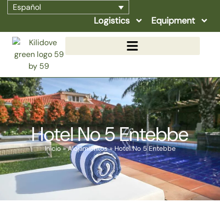
Español
Logistics
Equipment
Hotel No 5 Entebbe
Inicio
»
Alojamientos
»
Hotel No 5 Entebbe