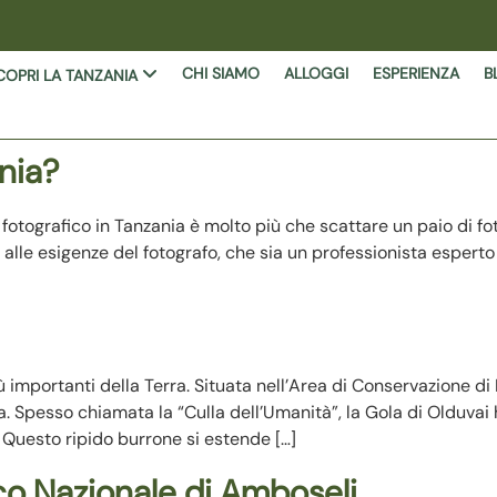
CHI SIAMO
ALLOGGI
ESPERIENZA
B
COPRI LA TANZANIA
ania?
 fotografico in Tanzania è molto più che scattare un paio di fo
e alle esigenze del fotografo, che sia un professionista esperto 
iù importanti della Terra. Situata nell’Area di Conservazione 
 Spesso chiamata la “Culla dell’Umanità”, la Gola di Olduvai h
. Questo ripido burrone si estende […]
rco Nazionale di Amboseli