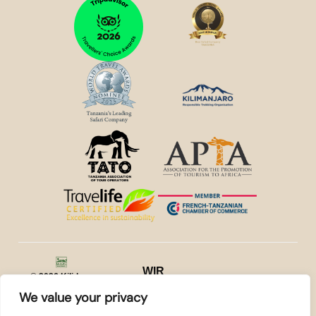
WIR
© 2026
Kilidove
AKZEPTIEREN
Tours Arusha,
We value your privacy
Tansania
. Alle Rechte
vorbehalten.