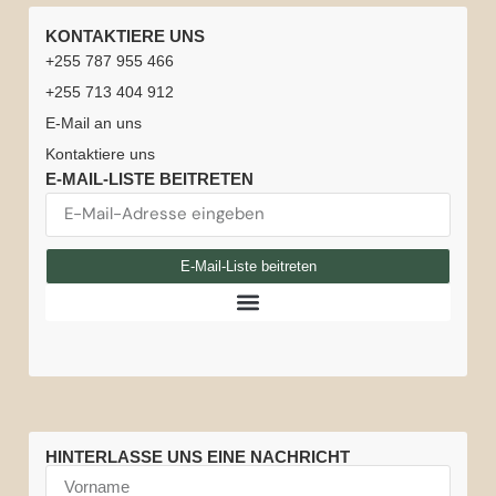
SCHNELLZUGRIFF
TANSANIA-
NATIONALPARKS
REISEINFORMATIONEN
KONTAKTIERE UNS
Startseite
Karriere
TOUREN
Serengeti-
Arusha-
Beste
Safari-
+255 787 955 466
Tansania-
Tansania +
Nationalpark
Nationalpark
Reisezeit
Fahrer
Safari-
+255 713 404 912
Safari
Sansibar
für
oder -
Erlebnisse
Ngorongoro-
Lake-
E-Mail an uns
Flitterwochen
Tansania
Guides
Kilimandscharo
Krater-
Manyara-
Kontaktiere uns
Kontaktiere
besteigen
Tansania
Nationalpark
Nationalpark
Tansania
Sansibar-
E-MAIL-LISTE BEITRETEN
uns
&
Wetter
Reiseversicherung
Tansania
Tarangire-
Amboseli-
Über
Sansibar
Ballon-
Nationalpark
Nationalpark
Safari-
uns
E-Mail-Liste beitreten
Safari
Große
Fahrzeuge
Gnuwanderung
HINTERLASSE UNS EINE NACHRICHT