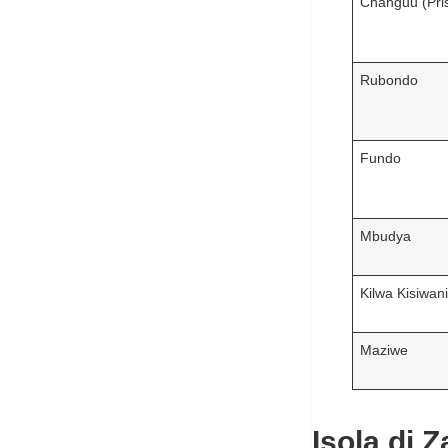
Changuu (Pri
Rubondo
Fundo
Mbudya
Kilwa Kisiwan
Maziwe
Isola di 