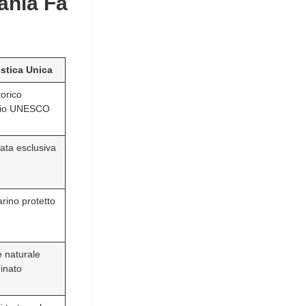
ania Fa
istica Unica
torico
nio UNESCO
vata esclusiva
rino protetto
 naturale
inato