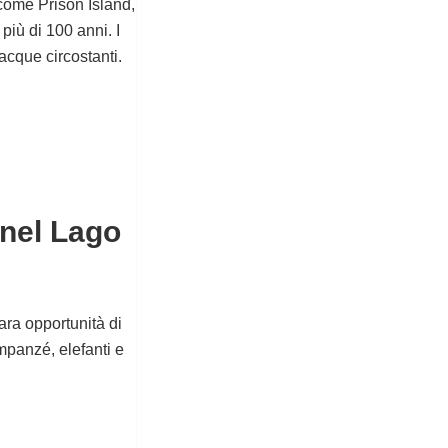
come Prison Island,
più di 100 anni. I
acque circostanti.
 nel Lago
ara opportunità di
mpanzé, elefanti e