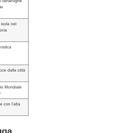
i tartarughe
ie
 isola nel
oria
uristica
ce dalla città
io Mondiale
O
 con l’alta
uga