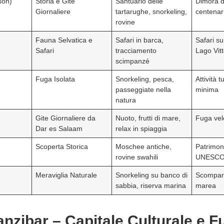
son)
Storia e Gite
Santuario delle
Dimora d
Giornaliere
tartarughe, snorkeling,
centenar
rovine
Fauna Selvatica e
Safari in barca,
Safari su
Safari
tracciamento
Lago Vitt
scimpanzé
Fuga Isolata
Snorkeling, pesca,
Attività t
passeggiate nella
minima
natura
Gite Giornaliere da
Nuoto, frutti di mare,
Fuga velo
Dar es Salaam
relax in spiaggia
i
Scoperta Storica
Moschee antiche,
Patrimon
rovine swahili
UNESC
Meraviglia Naturale
Snorkeling su banco di
Scompare
sabbia, riserva marina
marea
Zanzibar – Capitale Culturale e F