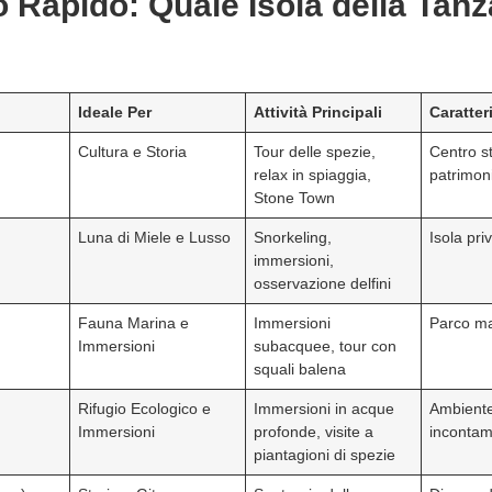
 Rapido: Quale Isola della Tanz
Ideale Per
Attività Principali
Caratter
Cultura e Storia
Tour delle spezie,
Centro s
relax in spiaggia,
patrimo
Stone Town
Luna di Miele e Lusso
Snorkeling,
Isola pri
immersioni,
osservazione delfini
Fauna Marina e
Immersioni
Parco ma
Immersioni
subacquee, tour con
squali balena
Rifugio Ecologico e
Immersioni in acque
Ambiente
Immersioni
profonde, visite a
incontam
piantagioni di spezie