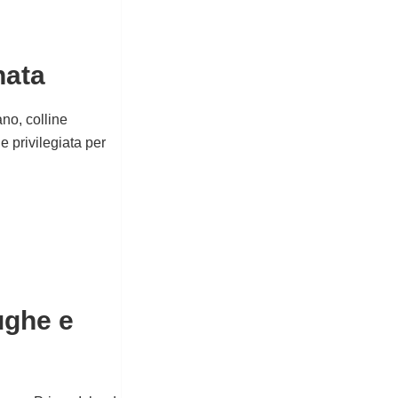
nata
no, colline
 privilegiata per
ughe e