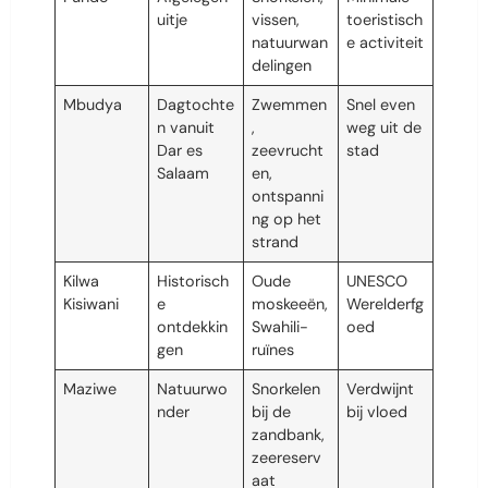
uitje
vissen,
toeristisch
natuurwan
e activiteit
delingen
Mbudya
Dagtochte
Zwemmen
Snel even
n vanuit
,
weg uit de
Dar es
zeevrucht
stad
Salaam
en,
ontspanni
ng op het
strand
Kilwa
Historisch
Oude
UNESCO
Kisiwani
e
moskeeën,
Werelderfg
ontdekkin
Swahili-
oed
gen
ruïnes
Maziwe
Natuurwo
Snorkelen
Verdwijnt
nder
bij de
bij vloed
zandbank,
zeereserv
aat