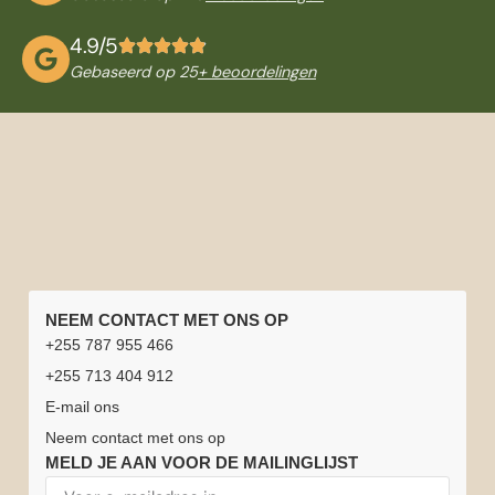
4.9/5
Gebaseerd op 25
+ beoordelingen
SNELLE
TANZANIA
NATIONALE
REISINFORMATIE
NEEM CONTACT MET ONS OP
LINKS
REIZEN
PARKEN
Beste
Safarichauffeurs
+255 787 955 466
Home
Vacatures
Tanzania
Huwelijksreis
Serengeti
Arusha
reistijd
of gidsen
+255 713 404 912
Safari
Tanzania +
nationaal
nationaal
voor
Safari-
Reisverzekering
E-mail ons
Zanzibar
park
park
Tanzania
ervaringen
Beklim
Zanzibar
Neem contact met ons op
Kilimanjaro
Tanzania
Nationaal
Nationaal
Weer in
MELD JE AAN VOOR DE MAILINGLIJST
Neem
&
Park
Park
Tanzania