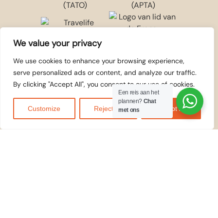
We value your privacy
We use cookies to enhance your browsing experience,
serve personalized ads or content, and analyze our traffic.
By clicking "Accept All", you consent to our use of cookies.
Een reis aan het
WIJ
plannen?
Chat
Customize
Reject All
Accept All
met ons
ACCEPTEREN
© 2026
Kilidove
Tours Arusha,
Tanzania
. Alle rechten
voorbehouden.