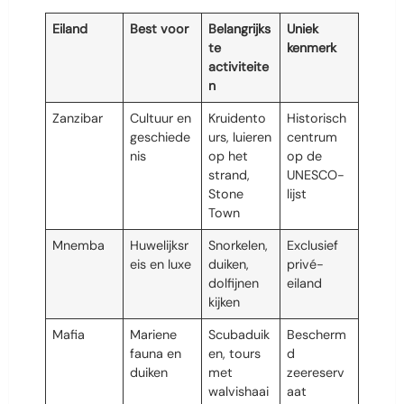
Eiland
Best voor
Belangrijks
Uniek
te
kenmerk
activiteite
n
Zanzibar
Cultuur en
Kruidento
Historisch
geschiede
urs, luieren
centrum
nis
op het
op de
strand,
UNESCO-
Stone
lijst
Town
Mnemba
Huwelijksr
Snorkelen,
Exclusief
eis en luxe
duiken,
privé-
dolfijnen
eiland
kijken
Mafia
Mariene
Scubaduik
Bescherm
fauna en
en, tours
d
duiken
met
zeereserv
walvishaai
aat