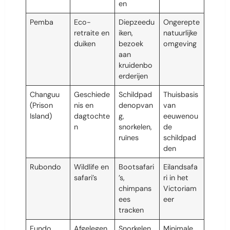
en
Pemba
Eco-
Diepzeedu
Ongerepte
retraite en
iken,
natuurlijke
duiken
bezoek
omgeving
aan
kruidenbo
erderijen
Changuu
Geschiede
Schildpad
Thuisbasis
(Prison
nis en
denopvan
van
Island)
dagtochte
g,
eeuwenou
n
snorkelen,
de
ruïnes
schildpad
den
Rubondo
Wildlife en
Bootsafari
Eilandsafa
safari’s
’s,
ri in het
chimpans
Victoriam
ees
eer
tracken
Fundo
Afgelegen
Snorkelen,
Minimale