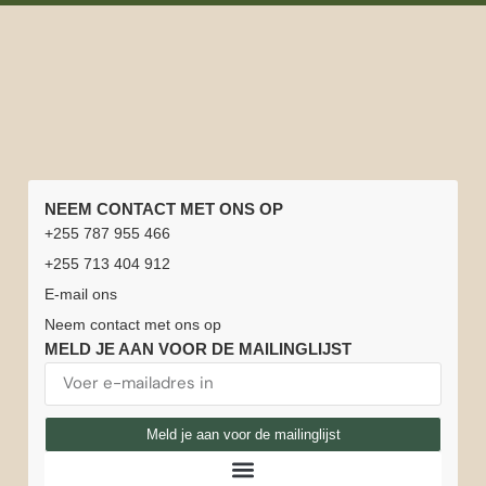
SNELLE
TANZANIA
NATIONALE
REISINFORMATIE
NEEM CONTACT MET ONS OP
LINKS
REIZEN
PARKEN
Beste
Safarichauffeurs
+255 787 955 466
Home
Vacatures
Tanzania
Huwelijksreis
Serengeti
Arusha
reistijd
of gidsen
+255 713 404 912
Safari
Tanzania +
nationaal
nationaal
voor
Safari-
Reisverzekering
E-mail ons
Zanzibar
park
park
Tanzania
ervaringen
Beklim
Zanzibar
Neem contact met ons op
Kilimanjaro
Tanzania
Nationaal
Nationaal
Weer in
MELD JE AAN VOOR DE MAILINGLIJST
Neem
&
Park
Park
Tanzania
contact
Serengeti
Zanzibar
Ngorongoro-
Lake
met
ballonsafari
Safarivoertuigen
krater
Manyara
Meld je aan voor de mailinglijst
ons op
Grote
trek
Tarangire
Amboseli
Over