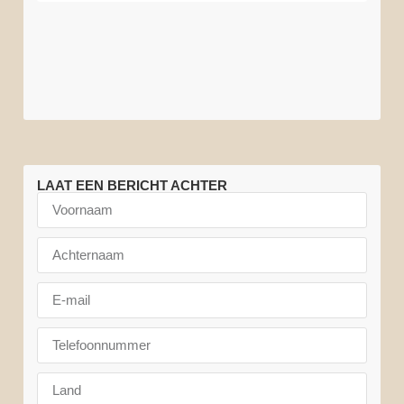
van
National
Nationaal
ons
de
Park
Park
gnoes
LAAT EEN BERICHT ACHTER