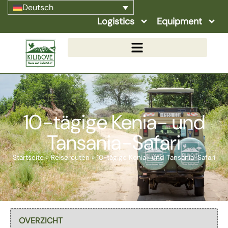
Deutsch
Logistics
Equipment
10-tägige Kenia- und
Tansania-Safari
Startseite
»
Reiserouten
»
10-tägige Kenia- und Tansania-Safari
Select page