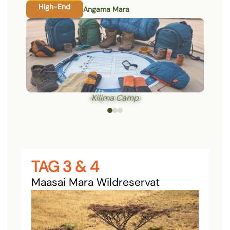
High-End
Angama Mara
Kilima Camp
TAG 3 & 4
Maasai Mara Wildreservat