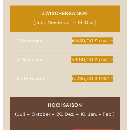
ZWISCHENSAISON
(Juni, November – 19. Dez.)
2 Personen
6.530,00 $
*
EURO
4 Personen
5.590,00 $
*
EURO
6+ Personen
5.285,00 $
*
EURO
HOCHSAISON
(Juli – Oktober + 20. Dez. – 10. Jan. + Feb.)