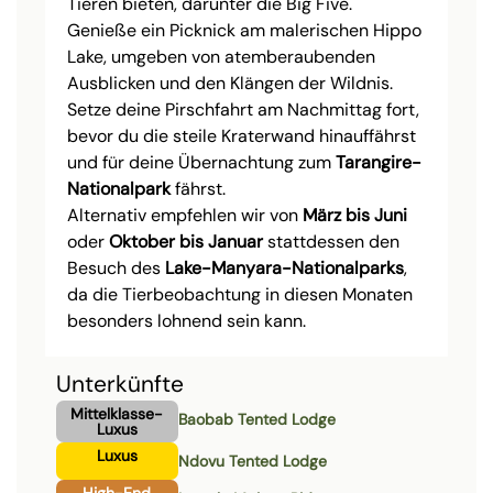
Tieren bieten, darunter die Big Five.
Genieße ein Picknick am malerischen Hippo
Lake, umgeben von atemberaubenden
Ausblicken und den Klängen der Wildnis.
Setze deine Pirschfahrt am Nachmittag fort,
bevor du die steile Kraterwand hinauffährst
und für deine Übernachtung zum
Tarangire-
Nationalpark
fährst.
Alternativ empfehlen wir von
März bis Juni
oder
Oktober bis Januar
stattdessen den
Besuch des
Lake-Manyara-Nationalparks
,
da die Tierbeobachtung in diesen Monaten
besonders lohnend sein kann.
Unterkünfte
Mittelklasse-
Baobab Tented Lodge
Luxus
Luxus
Ndovu Tented Lodge
High-End