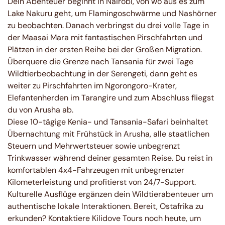
Dein Abenteuer beginnt in Nairobi, von wo aus es zum
Lake Nakuru geht, um Flamingoschwärme und Nashörner
zu beobachten. Danach verbringst du drei volle Tage in
der Maasai Mara mit fantastischen Pirschfahrten und
Plätzen in der ersten Reihe bei der Großen Migration.
Überquere die Grenze nach Tansania für zwei Tage
Wildtierbeobachtung in der Serengeti, dann geht es
weiter zu Pirschfahrten im Ngorongoro-Krater,
Elefantenherden im Tarangire und zum Abschluss fliegst
du von Arusha ab.
Diese 10-tägige Kenia- und Tansania-Safari beinhaltet
Übernachtung mit Frühstück in Arusha, alle staatlichen
Steuern und Mehrwertsteuer sowie unbegrenzt
Trinkwasser während deiner gesamten Reise. Du reist in
komfortablen 4x4-Fahrzeugen mit unbegrenzter
Kilometerleistung und profitierst von 24/7-Support.
Kulturelle Ausflüge ergänzen dein Wildtierabenteuer um
authentische lokale Interaktionen. Bereit, Ostafrika zu
erkunden? Kontaktiere Kilidove Tours noch heute, um