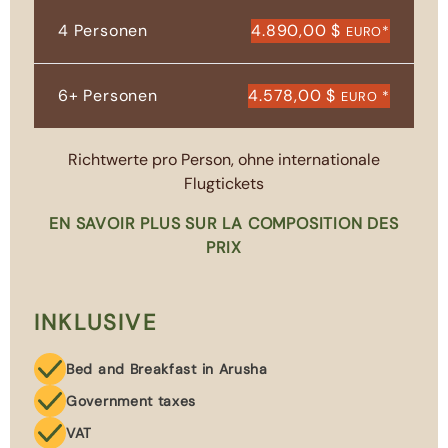
4 Personen
4.890,00 $
*
EURO
6+ Personen
4.578,00 $
*
EURO
Richtwerte pro Person, ohne internationale
Flugtickets
EN SAVOIR PLUS SUR LA COMPOSITION DES
PRIX
INKLUSIVE
Bed and Breakfast in Arusha
Government taxes
VAT