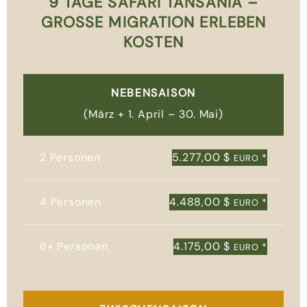
9 TAGE SAFARI TANSANIA –
GROSSE MIGRATION ERLEBEN K
OSTEN
NEBENSAISON
(März + 1. April – 30. Mai)
2 Personen
5.277,00 $
*
EURO
4 Personen
4.488,00 $
*
EURO
6+ Personen
4.175,00 $
*
EURO