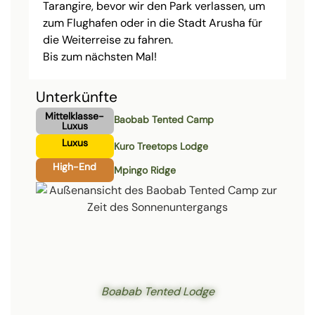
Tarangire, bevor wir den Park verlassen, um
zum Flughafen oder in die Stadt Arusha für
die Weiterreise zu fahren.
Bis zum nächsten Mal!
Unterkünfte
Mittelklasse-
Baobab Tented Camp
Luxus
Luxus
Kuro Treetops Lodge
High-End
Mpingo Ridge
Boabab Tented Lodge
Sch