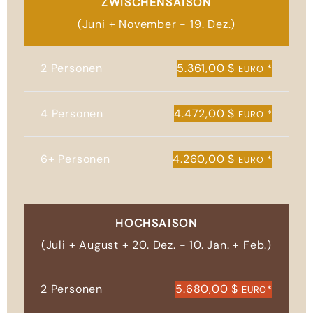
ZWISCHENSAISON
(Juni + November - 19. Dez.)
2 Personen
5.361,00 $
*
EURO
4 Personen
4.472,00 $
*
EURO
6+ Personen
4.260,00 $
*
EURO
HOCHSAISON
(Juli + August + 20. Dez. - 10. Jan. + Feb.)
2 Personen
5.680,00 $
*
EURO