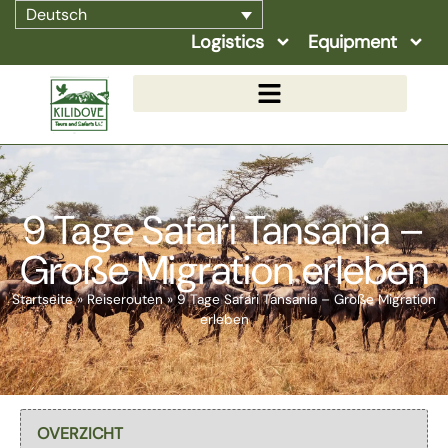
Deutsch
Logistics
Equipment
9 Tage Safari Tansania –
Große Migration erleben
Startseite
»
Reiserouten
»
9 Tage Safari Tansania – Große Migration
erleben
Select page