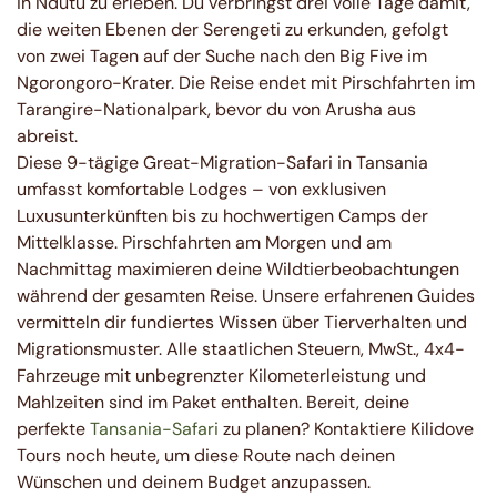
in Ndutu zu erleben. Du verbringst drei volle Tage damit,
die weiten Ebenen der Serengeti zu erkunden, gefolgt
von zwei Tagen auf der Suche nach den Big Five im
Ngorongoro-Krater. Die Reise endet mit Pirschfahrten im
Tarangire-Nationalpark, bevor du von Arusha aus
abreist.
Diese 9-tägige Great-Migration-Safari in Tansania
umfasst komfortable Lodges – von exklusiven
Luxusunterkünften bis zu hochwertigen Camps der
Mittelklasse. Pirschfahrten am Morgen und am
Nachmittag maximieren deine Wildtierbeobachtungen
während der gesamten Reise. Unsere erfahrenen Guides
vermitteln dir fundiertes Wissen über Tierverhalten und
Migrationsmuster. Alle staatlichen Steuern, MwSt., 4x4-
Fahrzeuge mit unbegrenzter Kilometerleistung und
Mahlzeiten sind im Paket enthalten. Bereit, deine
perfekte
Tansania-Safari
zu planen? Kontaktiere Kilidove
Tours noch heute, um diese Route nach deinen
Wünschen und deinem Budget anzupassen.