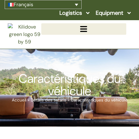
Français
Logistics
Equipment
Caractéristiques du
véhicule
Accueil
»
Détails des safaris
»
Caractéristiques du véhicule