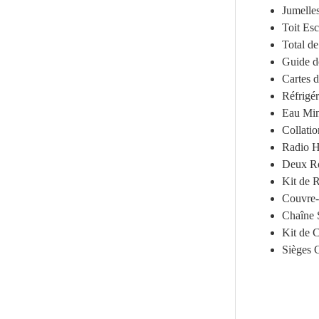
Jumelle
Toit Es
Total de
Guide d
Cartes 
Réfrigér
Eau Min
Collatio
Radio H
Deux Ro
Kit de 
Couvre-
Chaîne 
Kit de 
Sièges 