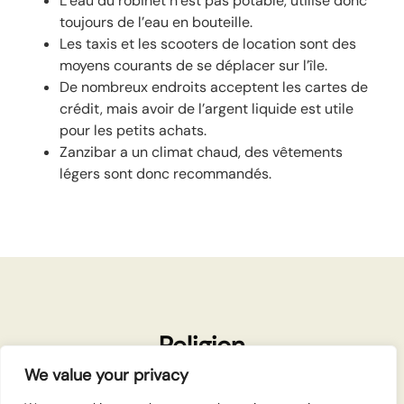
L’eau du robinet n’est pas potable, utilise donc
toujours de l’eau en bouteille.
Les taxis et les scooters de location sont des
moyens courants de se déplacer sur l’île.
De nombreux endroits acceptent les cartes de
crédit, mais avoir de l’argent liquide est utile
pour les petits achats.
Zanzibar a un climat chaud, des vêtements
légers sont donc recommandés.
Religion
La majorité de la population de Zanzibar est
We value your privacy
musulmane, et les traditions islamiques influencent