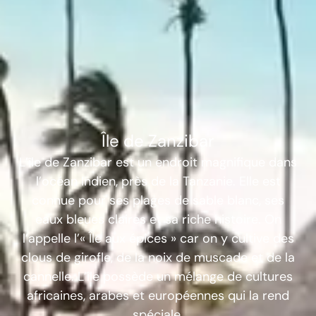
Île de Zanzibar
L’île de Zanzibar est un endroit magnifique dans
l’océan Indien, près de la Tanzanie. Elle est
connue pour ses
plages de sable blanc
, ses
eaux bleues claires et sa riche histoire. On
l’appelle l’
« Île aux épices »
car on y cultive des
clous de girofle, de la noix de muscade et de la
cannelle. L’île possède un mélange de cultures
africaines, arabes et européennes qui la rend
spéciale.