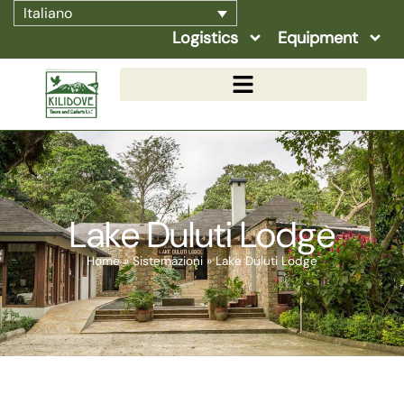
Italiano
Logistics
Equipment
Lake Duluti Lodge
Home
»
Sistemazioni
»
Lake Duluti Lodge