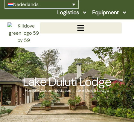
Nederlands
Logistics
Equipment
Lake Duluti Lodge
Home
»
Accommodaties
»
Lake Duluti Lodge