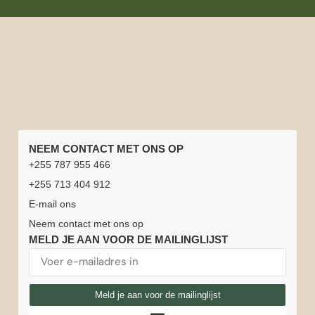
SNELLE
TANZANIA
NATIONALE
REISINFORMATIE
NEEM CONTACT MET ONS OP
LINKS
REIZEN
PARKEN
Beste
Safarichauffeurs
+255 787 955 466
Home
Vacatures
Tanzania
Huwelijksreis
Serengeti
Arusha
reistijd
of gidsen
+255 713 404 912
Safari
Tanzania +
nationaal
nationaal
voor
Safari-
Reisverzekering
E-mail ons
Zanzibar
park
park
Tanzania
ervaringen
Beklim
Zanzibar
Neem contact met ons op
Kilimanjaro
Tanzania
Nationaal
Nationaal
Weer in
MELD JE AAN VOOR DE MAILINGLIJST
Neem
&
Park
Park
Tanzania
contact
Serengeti
Zanzibar
Ngorongoro-
Lake
met
ballonsafari
Safarivoertuigen
krater
Manyara
Meld je aan voor de mailinglijst
ons op
Grote