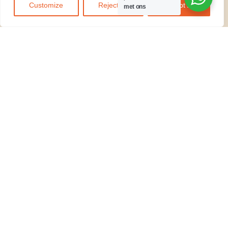
Customize
Reject All
Accept All
met ons
WIJ
© 2026
Kilidove
ACCEPTEREN
Tours Arusha,
Tanzania
. Alle rechten
voorbehouden.