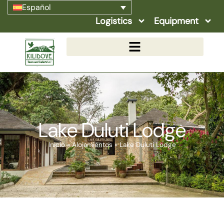
Español
Logistics
Equipment
Lake Duluti Lodge
Inicio
»
Alojamientos
»
Lake Duluti Lodge