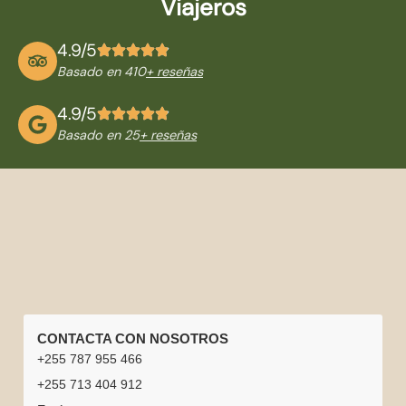
Viajeros
4.9/5
Basado en 410
+ reseñas
4.9/5
Basado en 25
+ reseñas
ENLACES
TOURS
PARQUES
INFORMACIÓN
CONTACTA CON NOSOTROS
RÁPIDOS
POR
NACIONALES
DE
+255 787 955 466
Inicio
Empleo
TANZANIA
Parque
Parque
VIAJE
+255 713 404 912
Safari en
Luna de
Mejor
Conductores
Nacional
Nacional
Experiencias