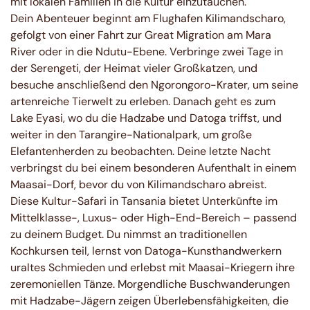
mit lokalen Familien in die Kultur einzutauchen.
Dein Abenteuer beginnt am Flughafen Kilimandscharo,
gefolgt von einer Fahrt zur Great Migration am Mara
River oder in die Ndutu-Ebene. Verbringe zwei Tage in
der Serengeti, der Heimat vieler Großkatzen, und
besuche anschließend den Ngorongoro-Krater, um seine
artenreiche Tierwelt zu erleben. Danach geht es zum
Lake Eyasi, wo du die Hadzabe und Datoga triffst, und
weiter in den Tarangire-Nationalpark, um große
Elefantenherden zu beobachten. Deine letzte Nacht
verbringst du bei einem besonderen Aufenthalt in einem
Maasai-Dorf, bevor du von Kilimandscharo abreist.
Diese Kultur-Safari in Tansania bietet Unterkünfte im
Mittelklasse-, Luxus- oder High-End-Bereich – passend
zu deinem Budget. Du nimmst an traditionellen
Kochkursen teil, lernst von Datoga-Kunsthandwerkern
uraltes Schmieden und erlebst mit Maasai-Kriegern ihre
zeremoniellen Tänze. Morgendliche Buschwanderungen
mit Hadzabe-Jägern zeigen Überlebensfähigkeiten, die