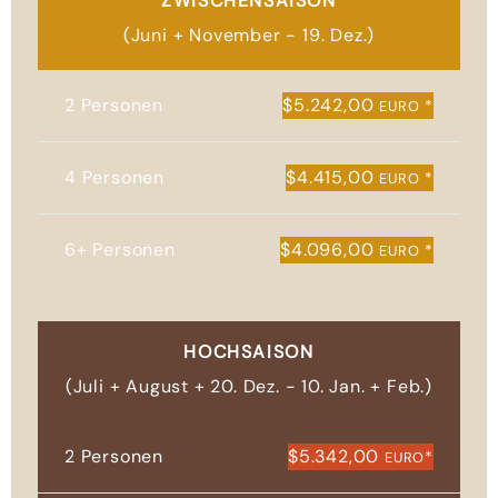
ZWISCHENSAISON
(Juni + November - 19. Dez.)
2 Personen
$5.242,00
*
EURO
4 Personen
$4.415,00
*
EURO
6+ Personen
$4.096,00
*
EURO
HOCHSAISON
(Juli + August + 20. Dez. - 10. Jan. + Feb.)
2 Personen
$5.342,00
*
EURO