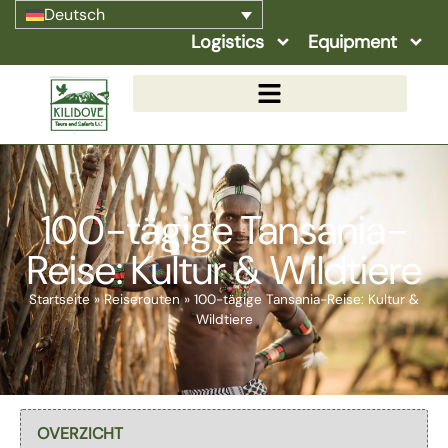
Deutsch
Logistics
Equipment
100-tägige Tansania-
Reise: Kultur & Wildtiere
Startseite
»
Reiserouten
»
100-tägige Tansania-Reise: Kultur &
Wildtiere
Select page