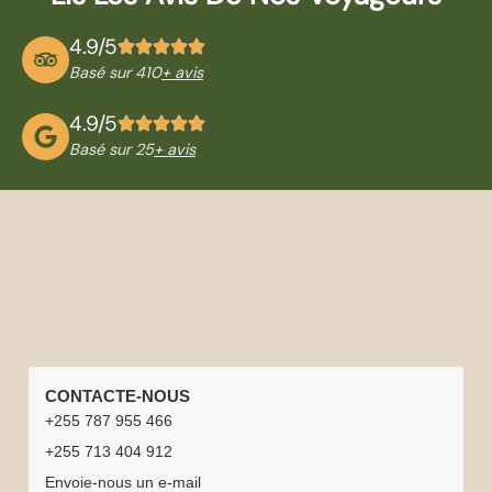
4.9/5
Basé sur 410
+ avis
4.9/5
Basé sur 25
+ avis
LIENS
CIRCUITS
PARCS
INFORMATIONS
CONTACTE-NOUS
RAPIDES
EN
NATIONAUX
DE
+255 787 955 466
Accueil
Carrières
TANZANIE
Parc
Parc
VOYAGE
+255 713 404 912
Safari en
Lune de
Meilleure
Chauffeurs
national
national
Expériences
Envoie-nous un e-mail
Tanzanie
miel
période
ou guides