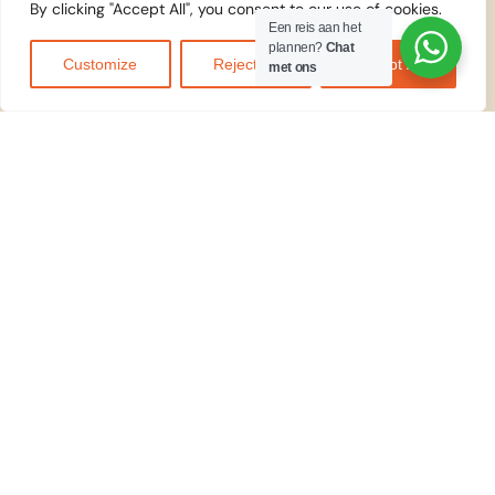
By clicking "Accept All", you consent to our use of cookies.
Een reis aan het
plannen?
Chat
Customize
Reject All
Accept All
met ons
WIJ
ACCEPTEREN
© 2026
Kilidove
Tours Arusha,
Tanzania
. Alle rechten
voorbehouden.