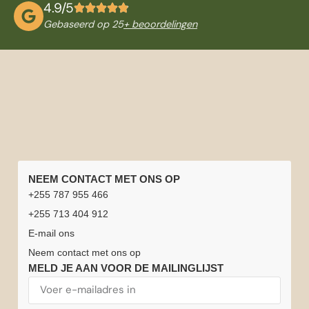
4.9/5
Gebaseerd op 25
+ beoordelingen
SNELLE
TANZANIA
NATIONALE
REISINFORMATIE
NEEM CONTACT MET ONS OP
LINKS
REIZEN
PARKEN
Beste
Safarichauffeurs
+255 787 955 466
Home
Vacatures
Tanzania
Huwelijksreis
Serengeti
Arusha
reistijd
of gidsen
+255 713 404 912
Safari
Tanzania +
nationaal
nationaal
voor
Safari-
Reisverzekering
E-mail ons
Zanzibar
park
park
Tanzania
ervaringen
Beklim
Zanzibar
Neem contact met ons op
Kilimanjaro
Tanzania
Nationaal
Nationaal
Weer in
MELD JE AAN VOOR DE MAILINGLIJST
Neem
&
Park
Park
Tanzania
contact
Serengeti
Zanzibar
Ngorongoro-
Lake